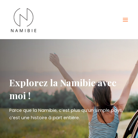
Aller
au
contenu
Mai
Men
Explorez la Namibie avec
moi !
Parce que la Namibie, c’est plus qu’un simple pays,
c’est une histoire à part entière.