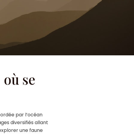
s où se
 bordée par l’océan
ges diversifiés allant
 explorer une faune