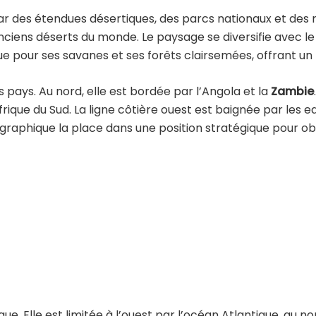
ar des étendues désertiques, des parcs nationaux et des
anciens déserts du monde. Le paysage se diversifie avec l
pour ses savanes et ses forêts clairsemées, offrant un h
 pays. Au nord, elle est bordée par l’Angola et la
Zambie
ique du Sud. La ligne côtière ouest est baignée par les ea
éographique la place dans une position stratégique pour o
ue. Elle est limitée à l’ouest par l’océan Atlantique, au nor