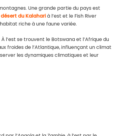
 montagnes. Une grande partie du pays est
e
désert du Kalahari
à l’est et le Fish River
abitat riche à une faune variée.
. À l’est se trouvent le Botswana et l’Afrique du
ux froides de l’Atlantique, influençant un climat
bserver les dynamiques climatiques et leur
d par l’Angola et la Zambie, à l’est par le