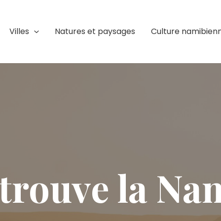
Villes
Natures et paysages
Culture namibien
trouve la Na