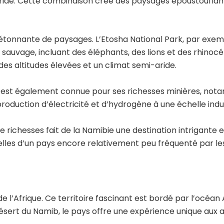
aride. Cette combinaison crée des paysages époustouflant
 étonnante de paysages. L’Etosha National Park, par exemp
 sauvage, incluant des éléphants, des lions et des rhinocér
des altitudes élevées et un climat semi-aride.
e est également connue pour ses richesses minières, not
production d’électricité et d’hydrogène à une échelle indus
 richesses fait de la Namibie une destination intrigante et
elles d’un pays encore relativement peu fréquenté par les
e l’Afrique. Ce territoire fascinant est bordé par l’océan
ert du Namib, le pays offre une expérience unique aux a