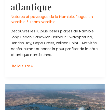
atlantique
Natures et paysages de la Namibie
,
Plages en
Namibie
/
Team Namibie
Découvrez les 10 plus belles plages de Namibie :
Long Beach, Sandwich Harbour, Swakopmund,
Henties Bay, Cape Cross, Pelican Point… Activités,
accès, climat et conseils pour profiter de la côte
atlantique namibienne.
Plages
Lire la suite »
de
Namibie
:
top
10
des
plus