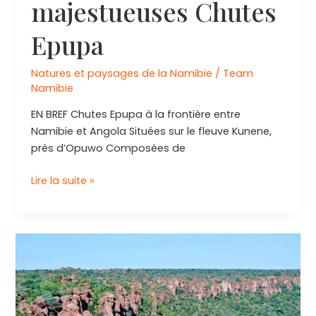
majestueuses Chutes
Epupa
Natures et paysages de la Namibie
/
Team
Namibie
EN BREF Chutes Epupa à la frontière entre
Namibie et Angola Situées sur le fleuve Kunene,
près d’Opuwo Composées de
Explorez
Lire la suite »
les
majestueuses
Chutes
Epupa