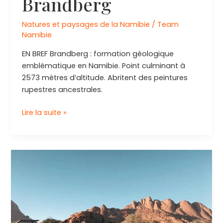
Brandberg
Natures et paysages de la Namibie
/
Team
Namibie
EN BREF Brandberg : formation géologique
emblématique en Namibie. Point culminant à
2573 mètres d’altitude. Abritent des peintures
rupestres ancestrales.
Explorez
Lire la suite »
les
merveilles
du
Brandberg