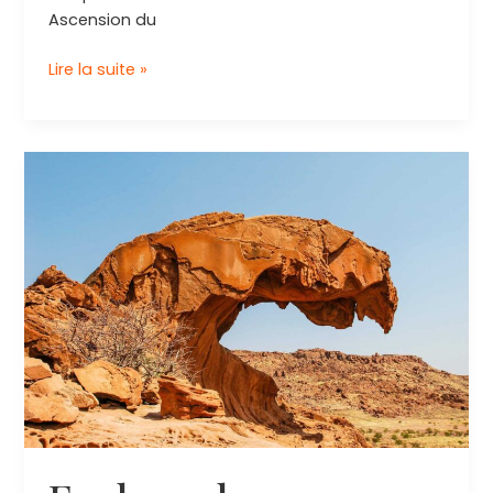
Ascension du
Découverte
Lire la suite »
de
Spitzkoppe
:
Un
Joyau
Naturel
à
Explorer