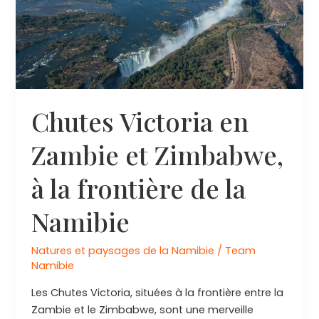
belles
plages
de
la
côte
atlantique
Chutes Victoria en
Zambie et Zimbabwe,
à la frontière de la
Namibie
Natures et paysages de la Namibie
/
Team
Namibie
Les Chutes Victoria, situées à la frontière entre la
Zambie et le Zimbabwe, sont une merveille