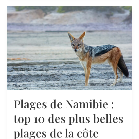
en
Namibie
:
guide
complet
de
la
Skeleton
Coast
Plages de Namibie :
top 10 des plus belles
plages de la côte