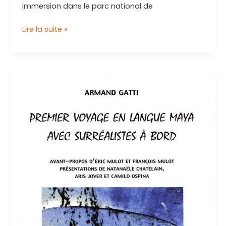
Immersion dans le parc national de
Découvrez
Lire la suite »
les
merveilles
de
Sesriem