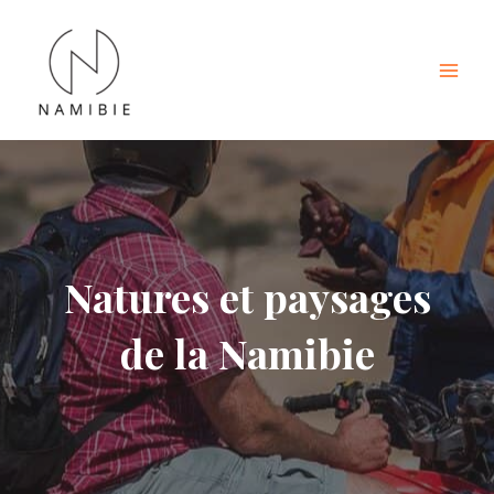
Aller
au
contenu
Mai
Men
Natures et paysages
de la Namibie