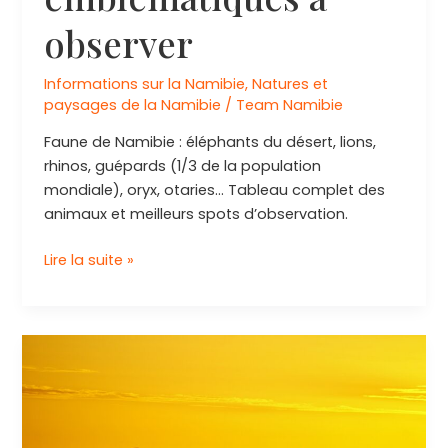
observer
Informations sur la Namibie
,
Natures et
paysages de la Namibie
/
Team Namibie
Faune de Namibie : éléphants du désert, lions,
rhinos, guépards (1/3 de la population
mondiale), oryx, otaries… Tableau complet des
animaux et meilleurs spots d’observation.
Animaux
Lire la suite »
et
faune
de
Namibie
:
les
espèces