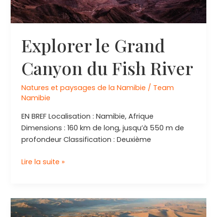
Explorer le Grand
Canyon du Fish River
Natures et paysages de la Namibie
/
Team
Namibie
EN BREF Localisation : Namibie, Afrique
Dimensions : 160 km de long, jusqu’à 550 m de
profondeur Classification : Deuxième
Explorer
Lire la suite »
le
Grand
Canyon
du