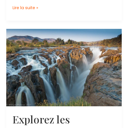
Exploration
Lire la suite »
du
Col
du
Gamsberg
:
un
Voyage
au
Cœur
des
Montagnes
Explorez les