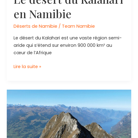
en Namibie
Déserts de Namibie
/
Team Namibie
Le désert du Kalahari est une vaste région semi-
aride qui s’étend sur environ 900 000 km² au
cœur de l’Afrique
Le
Lire la suite »
désert
du
Kalahari
en
Namibie