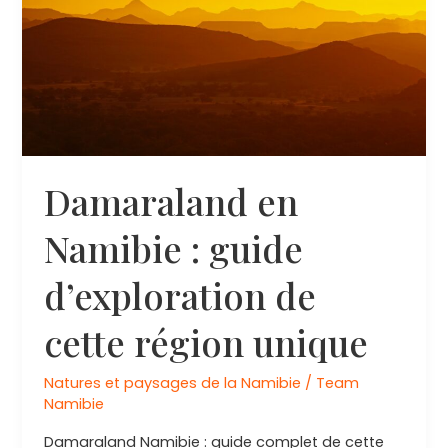
emblématiques
à
observer
Damaraland en
Namibie : guide
d’exploration de
cette région unique
Natures et paysages de la Namibie
/
Team
Namibie
Damaraland Namibie : guide complet de cette