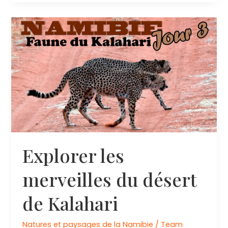
Harbour
:
Un
Joyau
Caché
de
la
Nature
Explorer les
merveilles du désert
de Kalahari
Natures et paysages de la Namibie
/
Team