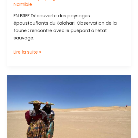
Namibie
EN BREF Découverte des paysages
époustouflants du Kalahari. Observation de la
faune : rencontre avec le guépard à l’état
sauvage.
Explorer
Lire la suite »
les
merveilles
du
désert
de
Kalahari