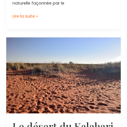
naturelle façonnée par le
Chutes
Lire la suite »
Victoria
en
Zambie
et
Zimbabwe,
à
la
frontière
de
la
Namibie
Le désert du Kalahari