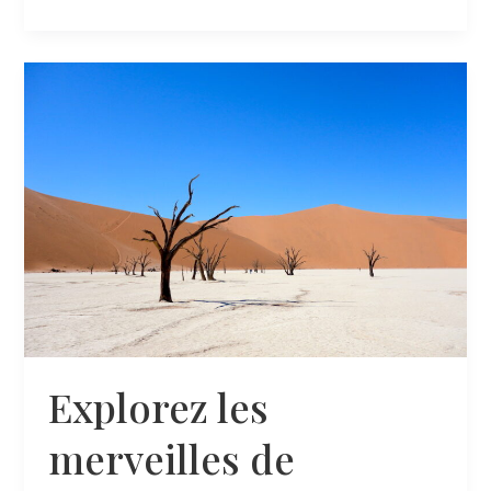
les
merveilles
du
désert
du
Namib
Explorez les
merveilles de