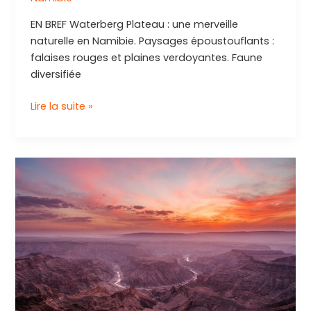
EN BREF Waterberg Plateau : une merveille
naturelle en Namibie. Paysages époustouflants :
falaises rouges et plaines verdoyantes. Faune
diversifiée
Découverte
Lire la suite »
de
Waterberg
:
Une
expérience
inoubliable
au
cœur
de
la
nature