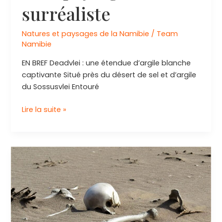
surréaliste
Natures et paysages de la Namibie
/
Team
Namibie
EN BREF Deadvlei : une étendue d’argile blanche
captivante Situé près du désert de sel et d’argile
du Sossusvlei Entouré
Explorer
Lire la suite »
Deadvlei
:
un
voyage
au
cœur
d’un
paysage
surréaliste