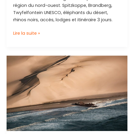
région du nord-ouest. Spitzkoppe, Brandberg,
Twyfelfontein UNESCO, éléphants du désert,
rhinos noirs, accès, lodges et itinéraire 3 jours.
Damaraland
Lire la suite »
en
Namibie
:
guide
d’exploration
de
cette
région
unique