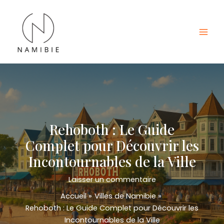
Aller
au
contenu
Mai
Men
Rehoboth : Le Guide
Complet pour Découvrir les
Incontournables de la Ville
Laisser un commentaire
Accueil
Villes de Namibie
Rehoboth : Le Guide Complet pour Découvrir les
Incontournables de la Ville