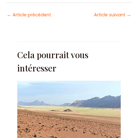
Navigation
←
Article précédent
Article suivant
→
des
articles
Cela pourrait vous
intéresser