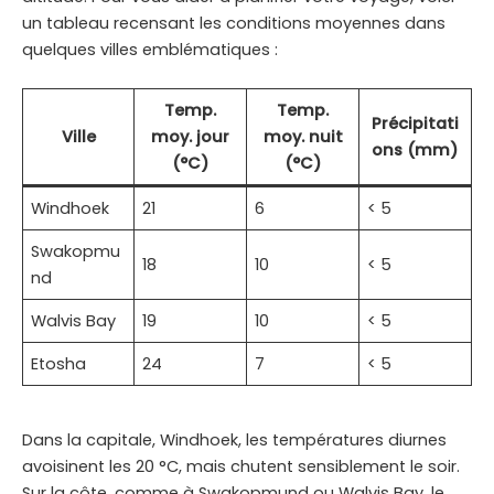
un tableau recensant les conditions moyennes dans
quelques villes emblématiques :
Temp.
Temp.
Précipitati
Ville
moy. jour
moy. nuit
ons (mm)
(°C)
(°C)
Windhoek
21
6
< 5
Swakopmu
18
10
< 5
nd
Walvis Bay
19
10
< 5
Etosha
24
7
< 5
Dans la capitale, Windhoek, les températures diurnes
avoisinent les 20 °C, mais chutent sensiblement le soir.
Sur la côte, comme à Swakopmund ou Walvis Bay, le