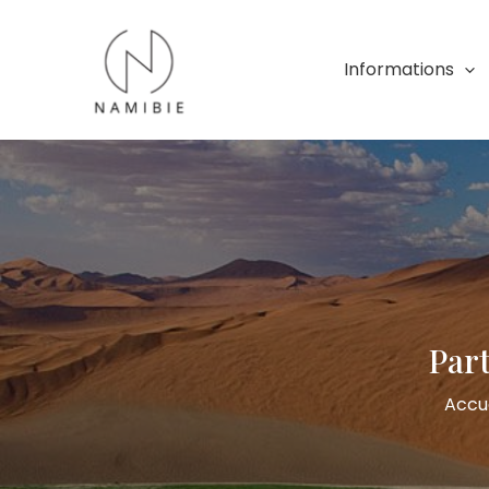
Aller
au
contenu
Informations
Part
Accue