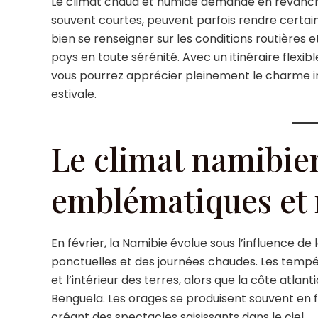
Le climat chaud et humide demande en revanche
souvent courtes, peuvent parfois rendre certaine
bien se renseigner sur les conditions routières 
pays en toute sérénité. Avec un itinéraire flexib
vous pourrez apprécier pleinement le charme i
estivale.
Le climat namibien 
emblématiques et
En février, la Namibie évolue sous l’influence de
ponctuelles et des journées chaudes. Les tempé
et l’intérieur des terres, alors que la côte atla
Benguela. Les orages se produisent souvent en f
créant des spectacles saisissants dans le ciel.