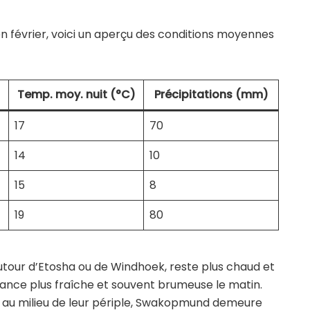
en février, voici un aperçu des conditions moyennes
)
Temp. moy. nuit (°C)
Précipitations (mm)
17
70
14
10
15
8
19
80
utour d’Etosha ou de Windhoek, reste plus chaud et
iance plus fraîche et souvent brumeuse le matin.
e au milieu de leur périple, Swakopmund demeure